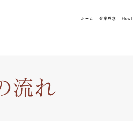
ホーム
企業理念
HowT
の流れ