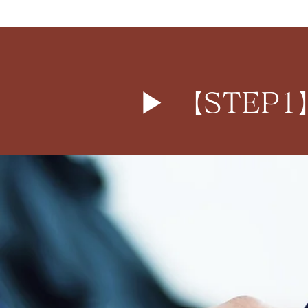
▶︎ 【STE