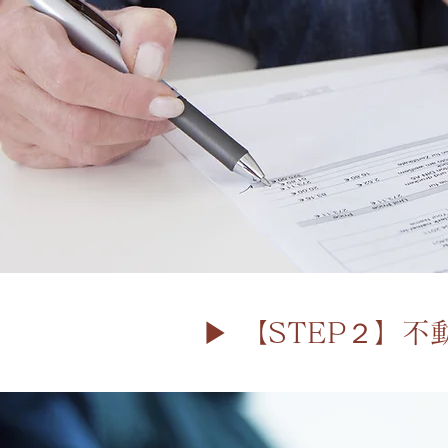
▶︎ 【STEP２】